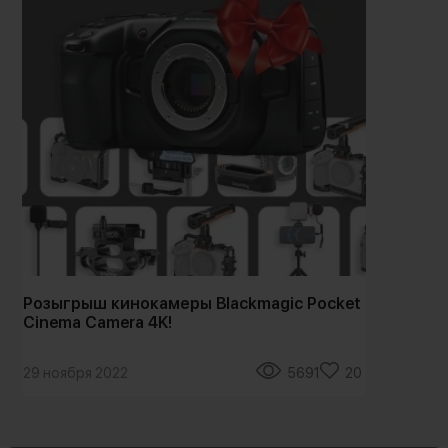
Розыгрыш кинокамеры Blackmagic Pocket
Он
Cinema Camera 4K!
Са
29 ноября 2022
5691
20
5 