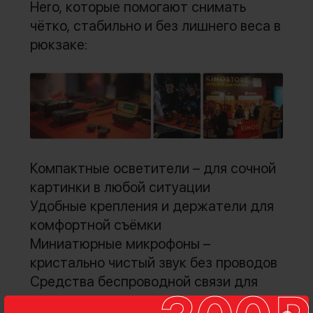
Hero, которые помогают снимать
чётко, стабильно и без лишнего веса в
рюкзаке:
Компактные осветители – для сочной
картинки в любой ситуации
Удобные крепления и держатели для
комфортной съёмки
Миниатюрные микрофоны –
кристально чистый звук без проводов
Средства беспроводной связи для
команды