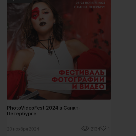
PhotoVideoFest 2024 в Санкт-
Во
Петербурге!
Но
20 ноября 2024
2134
1
20