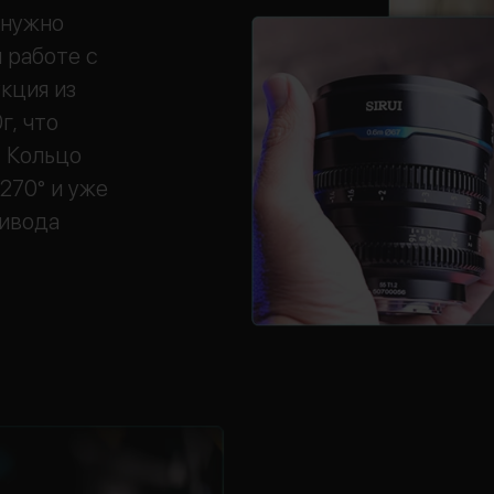
 нужно
 работе с
кция из
г, что
. Кольцо
270° и уже
ривода