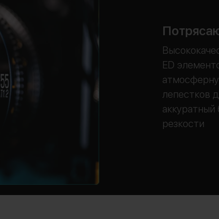
Потрясаю
Высококачес
ED элементо
атмосферную
лепестков 
аккуратный 
резкости