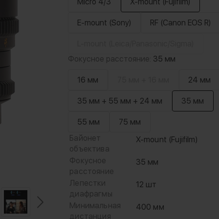
Micro 4/3
X-mount (Fujifilm)
E-mount (Sony)
RF (Canon EOS R)
L-mount (Leica/Panasonic/Sigma)
Фокусное расстояние:
35 мм
16 мм
75 мм + 16 мм
24 мм
35 мм + 55 мм + 24 мм
35 мм
55 мм
75 мм
Байонет
X-mount (Fujifilm)
объектива
Фокусное
35 мм
расстояние
Лепестки
12 шт
диафрагмы
Минимальная
400 мм
дистанция