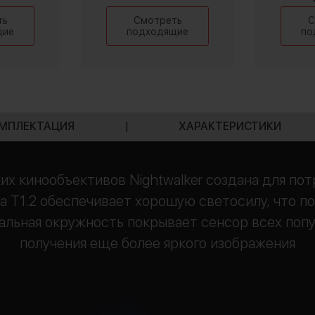
ть
Смотреть
С
щие
подходящие
по
МПЛЕКТАЦИЯ
|
ХАРАКТЕРИСТИКИ
их кинообъективов Nightwalker создана для по
 T1.2 обеспечивает хорошую светосилу, что п
альная окружность покрывает сенсор всех поп
получения еще более яркого изображения