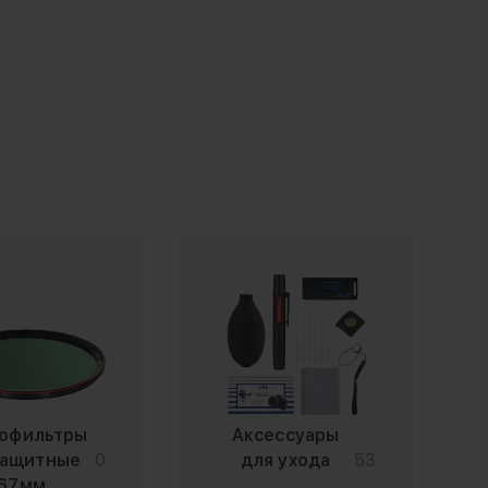
офильтры
Аксессуары
защитные
0
для ухода
53
67мм