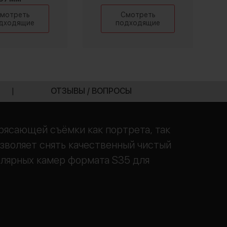
мотреть
Смотреть
дходящие
подходящие
|
ОТЗЫВЫ / ВОПРОСЫ
трясающей съёмки как портрета, так
озволяет снять качественный чистый
улярных камер формата S35 для