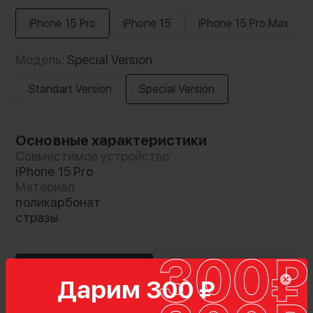
iPhone 15 Pro
iPhone 15
iPhone 15 Pro Max
Модель:
Special Version
Standart Version
Special Version
Основные характеристики
Совместимое устройство
iPhone 15 Pro
Материал
поликарбонат
стразы
Описание
Характеристики
Дарим 300 ₽