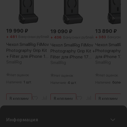
19 990
₽
13 890
₽
19 090
₽
+ 481
Бонусных рублей
+ 383
Бонусных 
+ 436
Бонусных рублей
Чехол SmallRig FilMov
Чехол SmallRig 
Чехол SmallRig FilMov
Photography Grip Kit
Photography Gri
Photography Grip Kit +
+ Filter для iPhone 17
для iPhone 17 P
Filter для iPhone 17
Pro Max
SmallRig
SmallRig
Pro
SmallRig
Нет оценок
Нет оценок
Нет оценок
Наличие:
1 шт.
Наличие:
более 5 
Наличие:
4 шт.
В корзину
В корзину
В корзину
Информация