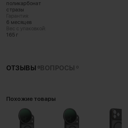
поликарбонат
Special Version
стразы
Гарантия:
Специальная версия изящного чехла-
6 месяцев
накладки серии Wish инкрустированный
Вес с упаковкой:
особыми стразами, доставленными прямиком
165 г
из Австрии. Прозрачная спинка выполнена из
поликарбоната высокого качества, что не
портится и не желтеет со временем
ОТЗЫВЫ
ВОПРОСЫ
0
0
Помимо элегантного дизайна, аксессуар
может похвастаться прекрасными
защитными свойствами. Специальная рамка
возвышается вокруг камеры на 1.2мм, а по
Похожие товары
периметру дисплея на 0.8мм, благодаря чему
исключен шанс поцарапать их поверхность,
если положить гаджет на стол