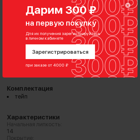
Дарим 300 ₽
на первую покупку
Для их получения зарегистрируйтесь
в личном кабинете
Зарегистрироваться
при заказе от 4000 ₽
Показать полностью
Комплектация
тейп
Надежный помощник на съемочной
площадке
Характеристики
Начальная липкость:
Если вы ищете универсальный инструмент,
14
который станет вашим незаменимым
Покрытие: