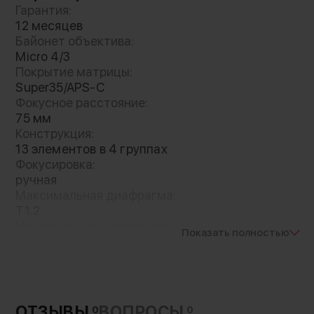
съемки людей, документалистики и
Гарантия:
портрета
12 месяцев
55мм (эквивалентный 77мм) - отличный
Байонет объектива:
Micro 4/3
вариант съемки крупных планов,
Покрытие матрицы:
портретной съемки
Super35/APS-C
75мм (эквивалентный 113мм) -
Фокусное расстояние:
телеобъектив для работы на расстоянии
75 мм
Конструкция:
13 элементов в 4 группах
Фокусировка:
ручная
Максимальная диафрагма:
T1.2
Минимальная диафрагма:
Показать полностью
T16
Лепестки диафрагмы:
18 шт
Минимальная дистанция фокусировки:
700 мм
ОТЗЫВЫ
ВОПРОСЫ
0
0