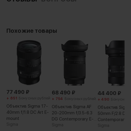
Диаметр резьбы на объективе:
67 мм
Габариты:
79 × 79 × 93.1 мм
Вес без упаковки:
Похожие товары
587 г
Особенности конструкции:
зубчатое кольцо
Артикул производителя:
MS75M-G
Вес с упаковкой:
1030 г
77 490
₽
68 490
₽
44 400
₽
+ 851
Бонусных рублей
+ 754
Бонусных рублей
+ 490
Бонусных 
Объектив Sigma 17-
Объектив Sigma AF
Объектив Sigma
40mm f/1.8 DC Art E-
20-200mm f/3.5-6.3
50mm F/2.8 DC 
mount
DG Contemporary E-
Contemporary R
Sigma
mount
Sigma
Sigma