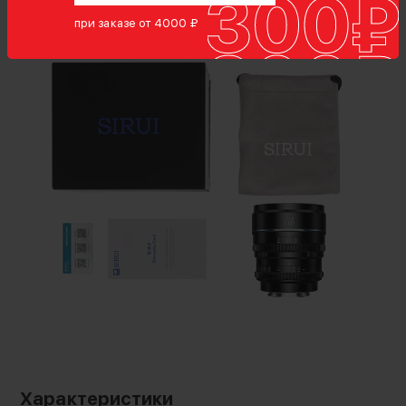
при заказе от 4000 ₽
Большой выбор
Модельный ряд представлен в пяти
вариантах фокусных расстояний для самых
популярных байонетов беззеркальных камер,
а также в двух цветовых решениях
16мм (эквивалентный 24мм) -
широкоугольный объектив для крупных
планов
24мм (эквивалентный 35мм) - подходит
для пейзажной, уличной и сюжетной
съемки
35мм (эквивалентный 49мм) - для живой
Характеристики