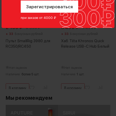
Зарегистрироваться
при заказе от 4000 ₽
-66%
-63%
2 190
₽
3 490
₽
6 590
₽
9 490
₽
+ 33
Бонусных рублей
+ 33
Бонусных рублей
Пульт SmallRig 3980 для
Хаб Tilta Khronos Quick
RC350/RC450
Release USB-C Hub Белый
Нет оценок
Нет оценок
Наличие:
более 5 шт.
Наличие:
1 шт.
В корзину
В корзину
Мы рекомендуем