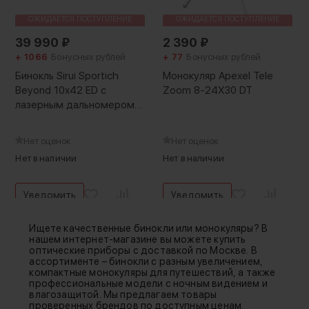
ОЖИДАЕТСЯ ПОСТУПЛЕНИЕ
ОЖИДАЕТСЯ ПОСТУПЛЕНИЕ
39 990
₽
2 390
₽
+ 1066
Бонусных рублей
+ 77
Бонусных рублей
Бинокль Sirui Sportich
Монокуляр Apexel Tele
Beyond 10x42 ED с
Zoom 8-24X30 DT
лазерным дальномером
Чёрный
Нет оценок
Нет оценок
Нет в наличии
Нет в наличии
Уведомить
Уведомить
Ищете качественные бинокли или монокуляры? В
нашем интернет-магазине вы можете купить
оптические приборы с доставкой по Москве. В
ассортименте – бинокли с разным увеличением,
компактные монокуляры для путешествий, а также
профессиональные модели с ночным видением и
влагозащитой. Мы предлагаем товары
проверенных брендов по доступным ценам.