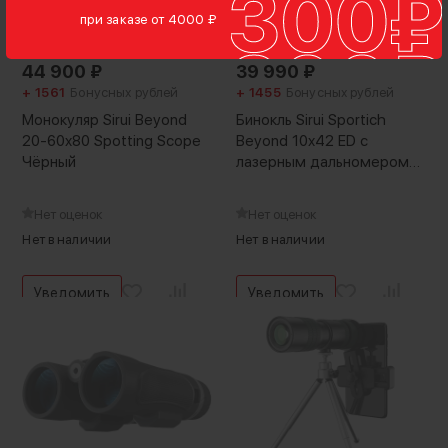
при заказе от 4000 ₽
ОЖИДАЕТСЯ ПОСТУПЛЕНИЕ
ОЖИДАЕТСЯ ПОСТУПЛЕНИЕ
44 900
₽
39 990
₽
+ 1561
Бонусных рублей
+ 1455
Бонусных рублей
Монокуляр Sirui Beyond
Бинокль Sirui Sportich
20-60x80 Spotting Scope
Beyond 10x42 ED с
Чёрный
лазерным дальномером
Зелёный
Нет оценок
Нет оценок
Нет в наличии
Нет в наличии
Уведомить
Уведомить