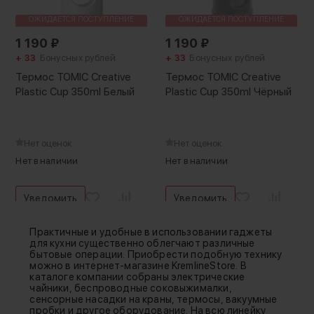
ОЖИДАЕТСЯ ПОСТУПЛЕНИЕ
ОЖИДАЕТСЯ ПОСТУПЛЕНИЕ
1 190
₽
1 190
₽
+ 33
Бонусных рублей
+ 33
Бонусных рублей
Термос TOMIC Creative
Термос TOMIC Creative
Plastic Cup 350ml Белый
Plastic Cup 350ml Чёрный
Нет оценок
Нет оценок
Нет в наличии
Нет в наличии
Уведомить
Уведомить
Практичные и удобные в использовании гаджеты
для кухни существенно облегчают различные
бытовые операции. Приобрести подобную технику
можно в интернет-магазине KremlineStore. В
каталоге компании собраны электрические
чайники, беспроводные соковыжималки,
сенсорные насадки на краны, термосы, вакуумные
пробки и другое оборудование. На всю линейку