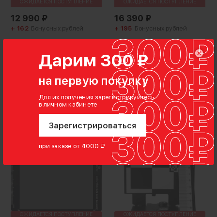
ОЖИДАЕТСЯ ПОСТУПЛЕНИЕ
ОЖИДАЕТСЯ ПОСТУПЛЕНИЕ
12 990
₽
16 390
₽
+ 162
Бонусных рублей
+ 195
Бонусных рублей
Серая карта Lastolite
Шкала для
Ezybalance 18% 75см
цветокоррекции Datacolor
Дарим 300 ₽
SpyderCHECKR Photo
на первую покупку
Нет оценок
Нет оценок
Для их получения зарегистрируйтесь
Нет в наличии
Нет в наличии
в личном кабинете
Зарегистрироваться
Уведомить
Уведомить
при заказе от 4000 ₽
ОЖИДАЕТСЯ ПОСТУПЛЕНИЕ
ОЖИДАЕТСЯ ПОСТУПЛЕНИЕ