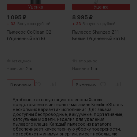
Уценка
Уценка
1 095
₽
8 995
₽
+ 33
Бонусных рублей
+ 33
Бонусных рублей
Пылесос CoClean C2
Пылесос Shunzao Z11
(Уцененный кат.Б)
Белый (Уцененный кат.Б)
Нет оценок
Нет оценок
Наличие:
2 шт.
Наличие:
1 шт.
В корзину
В корзину
Удобные в эксплуатации пылесосы Xiaomi
представлены в интернет-магазине KremlineStore в
нескольких вариантах исполнения. Для заказа
доступны беспроводные, вакуумные, портативные,
капсульные модели, изделия для удаления
пылевого клеща. Каждый пылесос из каталога
обеспечивает качественную уборку поверхности,
потребляет минимум энергии, имеет небольшую