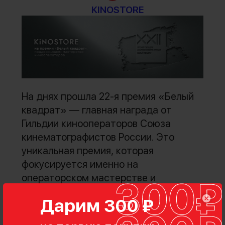
KINOSTORE
На днях прошла 22-я премия «Белый
квадрат» — главная награда от
Гильдии кинооператоров Союза
кинематографистов России. Это
уникальная премия, которая
фокусируется именно на
операторском мастерстве и
визуальном языке кино.
Дарим 300 ₽