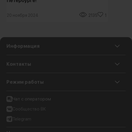
Петербурге!
Но
20 ноября 2024
2135
1
20
Информация
Контакты
Режим работы
Чат с оператором
Сообщество ВК
Telegram