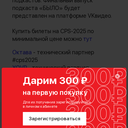
подкастов. Финальный выпуск
подкаста «БЫЛО» будет
представлен на платформе VKвидео.
Купить билеты на CPS-2025 по
минимальной цене можно
тут
Октава
- технический партнер
#cps2025
XOVP
- технический партнер
#cps2025
Дарим 300 ₽
на первую покупку
Для их получения зарегистрируйтесь
в личном кабинете
Зарегистрироваться