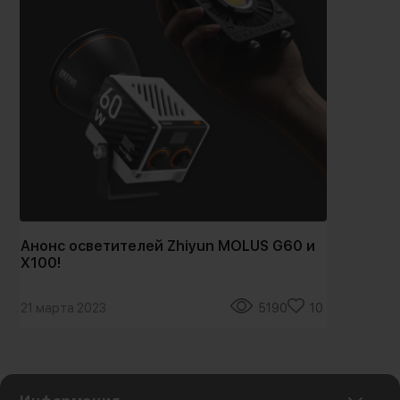
Анонс осветителей Zhiyun MOLUS G60 и
Ан
X100!
21 марта 2023
5190
10
25