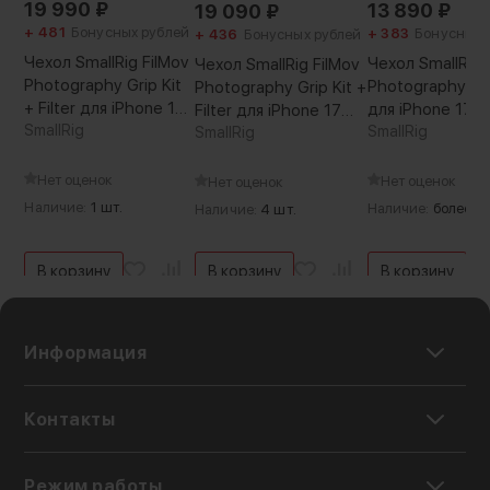
19 990
₽
13 890
₽
19 090
₽
+ 481
Бонусных рублей
+ 383
Бонусных 
+ 436
Бонусных рублей
Чехол SmallRig FilMov
Чехол SmallRig 
Чехол SmallRig FilMov
Photography Grip Kit
Photography Gri
Photography Grip Kit +
+ Filter для iPhone 17
для iPhone 17 P
Filter для iPhone 17
Pro Max
SmallRig
SmallRig
Pro
SmallRig
Нет оценок
Нет оценок
Нет оценок
Наличие:
1 шт.
Наличие:
более 5 
Наличие:
4 шт.
В корзину
В корзину
В корзину
Информация
Аксессуар инкрустирован прелестными
стразами прямиком из Австрии,
Контакты
завораживающими с первого взгляда
Режим работы