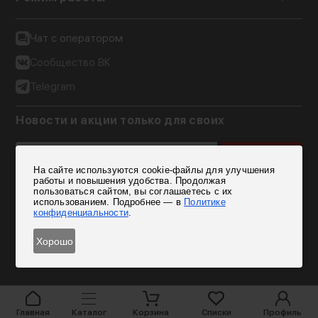
Чат с оператором
Сообщество ВК
Telegram
Новости и акции только для своих
Подписаться
На сайте используются cookie-файлы для улучшения
Согласен на обработку персональных данных
работы и повышения удобства. Продолжая
пользоваться сайтом, вы соглашаетесь с их
использованием. Подробнее — в
Политике
конфиденциальности
.
Хорошо
Главная
Каталог
Корзина
Списки
Профиль