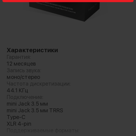
микрофонные входы со стандартными
полноразмерными XLR разъёмами, которые
поддерживают динамические и
конденсаторные микрофоны. Микрофонные
входы оснащены фирменными
предусилителями Zoom профессионального
уровня. Усиление до 70 дБ устройство может
Характеристики
взаимодействовать с различными
Гарантия:
микрофонами
12 месяцев
Запись звука:
моно/стерео
Частота дискретизации:
44.1 КГц
Подключение:
mini Jack 3.5 мм
mini Jack 3.5 мм TRRS
Type-C
XLR 4-pin
Поддерживаемые форматы: