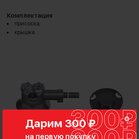
Комплектация
присоска;
крышка
Конструкция имеет быстросъемное
крепление ULanzi F22 и крепежное отверстие
1/4"
Дарим 300 ₽
на первую покупку