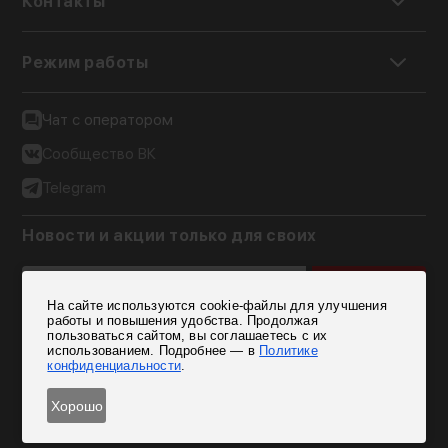
Контакты
Режим работы
Чат с оператором
Сообщество ВК
Telegram
Новости и акции только для своих
Подписаться
На сайте используются cookie-файлы для улучшения
Согласен на обработку персональных данных
работы и повышения удобства. Продолжая
пользоваться сайтом, вы соглашаетесь с их
использованием. Подробнее — в
Политике
конфиденциальности
.
Хорошо