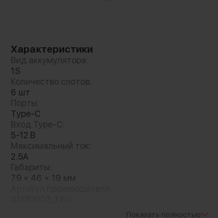
Характеристики
Вид аккумулятора:
1S
Количество слотов:
6 шт
Порты:
Type-C
Вход Type-C:
5-12 В
Максимальный ток:
Поддержка протоколов PD3.0/QC3.0/BC1.2
2.5A
сделает подзарядку быстрее и безопаснее, а
Габариты:
при подключении к адаптеру 30 Вт вы
79 × 46 × 19 мм
полуите максимальную скорость. Уровень
Артикул производителя:
заряда каждого аккумулятора покажут
01120002_1 EU
светодиодные индикаторы
Мощность (макс):
Показать полностью