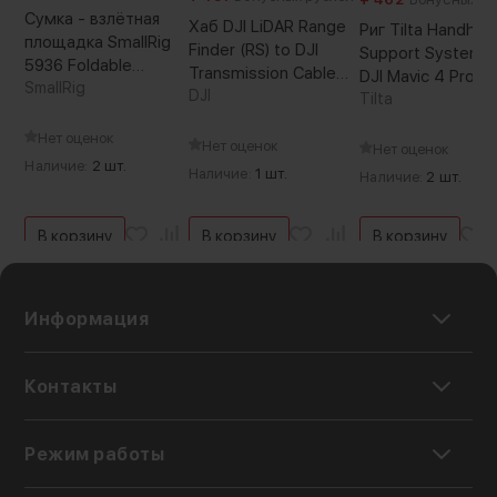
Сумка - взлётная
Хаб DJI LiDAR Range
Риг Tilta Handhel
площадка SmallRig
Finder (RS) to DJI
Support System 
5936 Foldable
Transmission Cable
DJI Mavic 4 Pro Б
Landing Pad для
SmallRig
Hub
DJI
Tilta
квадрокоптера
Нет оценок
Нет оценок
Нет оценок
Наличие:
2 шт.
Наличие:
1 шт.
Наличие:
2 шт.
В корзину
В корзину
В корзину
Информация
Контакты
Режим работы