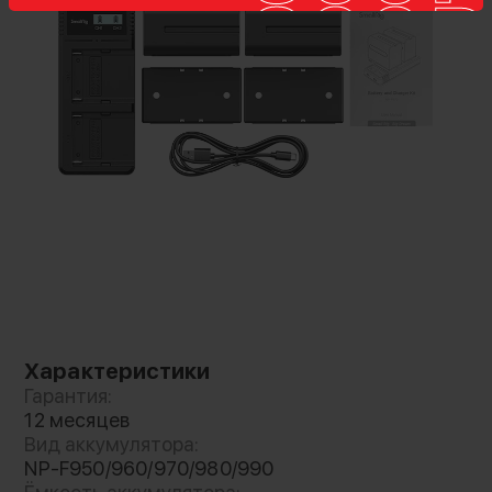
Зарядное устройство оснащено ярким
экраном, где отображается состояние
зарядки в режиме реального времени.
Оборудован интерфейсами Micro-USB и Type-
C, что позволяет заряжать его через
стандартный USB-адаптер, автомобильное
зарядное устройство и блок питания. В
частности, интерфейс Type-C поддерживает
вход 9В/2А
Характеристики
Гарантия:
12 месяцев
Вид аккумулятора:
NP-F950/960/970/980/990