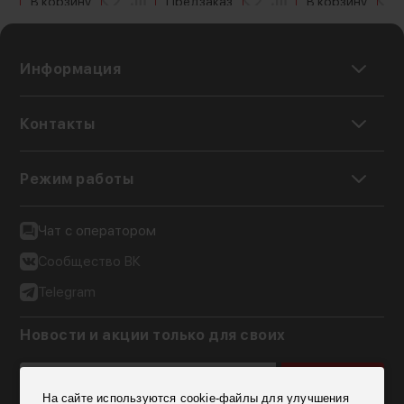
В корзину
Предзаказ
В корзину
Каждая батарея имеет высокую емкость
7800 мАч, поэтому обеспечивает длительную
Информация
автономную работу оборудованию. С их
помощью можно питать также светодиодные
Контакты
осветители, мониторы и любое другое
совместимое съемочное оборудование
Режим работы
Чат с оператором
Сообщество ВК
Telegram
Новости и акции только для своих
Подписаться
На сайте используются cookie-файлы для улучшения