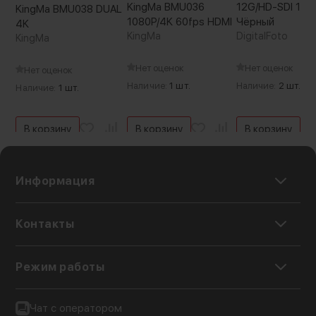
KingMa BMU036
12G/HD-SDI 10м
KingMa BMU038 DUAL
1080P/4K 60fps HDMI
Чёрный
4K
KingMa
DigitalFoto
KingMa
Нет оценок
Нет оценок
Нет оценок
Наличие:
1 шт.
Наличие:
2 шт.
Наличие:
1 шт.
В корзину
В корзину
В корзину
Информация
Контакты
Режим работы
Чат с оператором