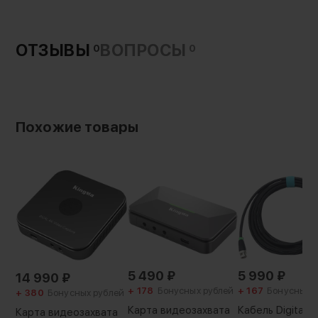
ОТЗЫВЫ
ВОПРОСЫ
0
0
Похожие товары
5 490
₽
5 990
₽
14 990
₽
+ 178
Бонусных рублей
+ 167
Бонусных 
+ 380
Бонусных рублей
Карта видеозахвата
Кабель DigitalF
Карта видеозахвата