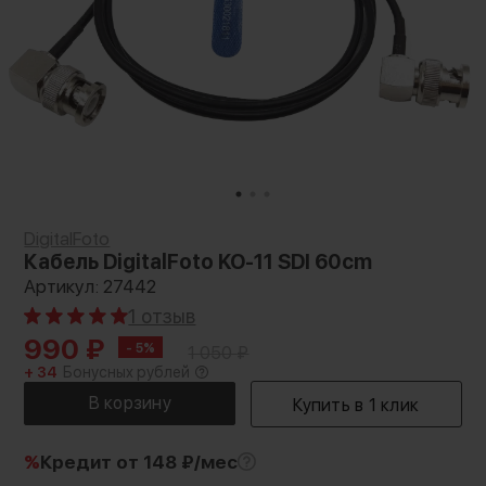
DigitalFoto
Кабель DigitalFoto KO-11 SDI 60cm
Артикул: 27442
1 отзыв
990
₽
- 5%
1 050
₽
+ 34
Бонусных рублей
%
Кредит
от 148 ₽/мес