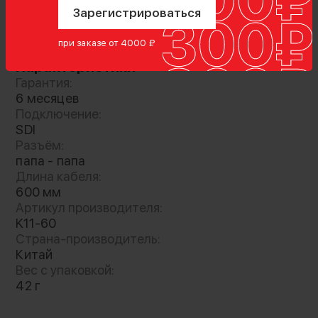
Комплектация
Зарегистрироваться
кабель
при заказе от 4000 ₽
Характеристики
Гарантия:
6 месяцев
Кабель с угловым подключением SDI для
Подключение:
видеооборудования
SDI
Разъём:
папа - папа
Длина кабеля:
600 мм
Артикул производителя:
K11-60
Страна-производитель:
Китай
Вес с упаковкой:
42 г