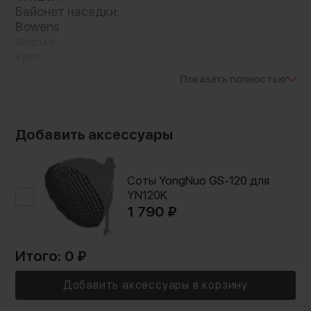
Байонет насадки:
Bowens
Форма:
круг
Габариты:
Показать полностью
1200 × 1200 мм
Особенности конструкции:
складная конструкция
Добавить аксессуары
Соты YongNuo GS-120 для
YN120K
1 790 ₽
Итого:
0
₽
Добавить аксессуары в корзину