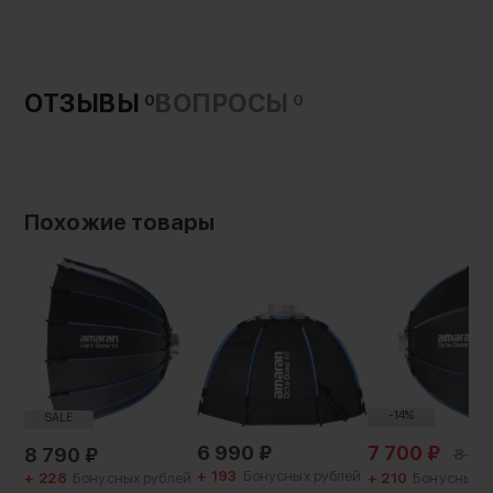
ОТЗЫВЫ
ВОПРОСЫ
0
0
Похожие товары
-14%
SALE
6 990
₽
7 700
₽
8 790
₽
8 9
+ 193
Бонусных рублей
+ 228
Бонусных рублей
+ 210
Бонусных р