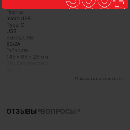
74 Втч
Порты:
micro USB
Внешний аккумулятор с большим
Type-C
энергозапасом для зарядки цифровых
USB
гаджетов. С его помощью вы сможете быстро
Выход USB:
подзарядить любой цифровой девайс.
5В/2A
Представленная модель имеет 4 порта: два
Габариты:
145 × 68 × 28 мм
USB порт, один micro-USB и один Type-C
Вес без упаковки:
400 г
Артикул производителя:
Показать полностью
J72A Easy Travel оснащен LED индикатором,
J72A
Материал:
где отображается информация об
АБС пластик
оставшемся заряде. Корпус устройства
поликарбонат
выполнен из термостойкого пластика. Внутри
Страна-производитель:
пауэрбанка имеется защита от скачков
ОТЗЫВЫ
ВОПРОСЫ
0
0
Китай
напряжения, высокой температуры,
Гарантия:
рассчитан на длительный период
3 месяцев