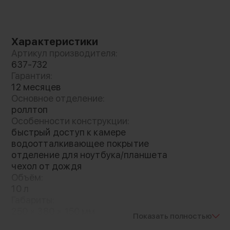
Повышенный комфорт
На задней панели плечевых рамок имеется
Характеристики
воздухопроницаемый трехмерный сетчатый
Артикул производителя:
каркас. Это обеспечивает хорошую
637-732
циркуляцию воздуха и повышенный комфорт,
Гарантия:
12 месяцев
особенно при долгой переноске.
Основное отделение:
Предусмотрена возможность регулировки
роллтоп
нагрудного ремня. Для переноски также
Особенности конструкции:
имеется удобная ручка
быстрый доступ к камере
водоотталкивающее покрытие
отделение для ноутбука/планшета
чехол от дождя
Объём:
10 л
Габариты:
250 × 380 × 150 мм
Показать полностью
Внутренние габариты: