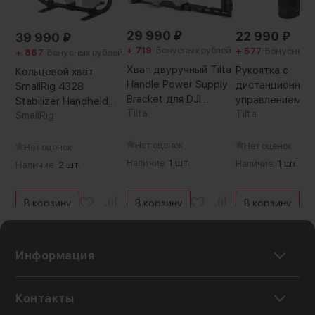
29 990
₽
22 990
₽
39 990
₽
+ 719
Бонусных рублей
+ 577
Бонусных 
+ 867
Бонусных рублей
Хват двуручный Tilta
Рукоятка с
Кольцевой хват
Handle Power Supply
дистанционным
SmallRig 4328
Bracket для DJI
управлением Til
Stabilizer Handheld
RS2/RS3/RS3 PRO
Tilta
Dual Channel Wi
Tilta
Ring для DJI RS Series
SmallRig
Lens Control Ha
для Advanced R
Нет оценок
Нет оценок
Нет оценок
Grip
Наличие:
1 шт.
Наличие:
1 шт.
Наличие:
2 шт.
В корзину
В корзину
В корзину
Информация
Контакты