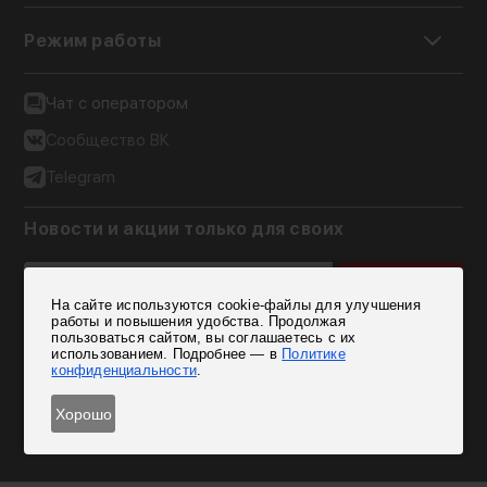
Режим работы
Чат с оператором
Сообщество ВК
Telegram
Новости и акции только для своих
Подписаться
На сайте используются cookie-файлы для улучшения
Согласен на обработку персональных данных
работы и повышения удобства. Продолжая
пользоваться сайтом, вы соглашаетесь с их
использованием. Подробнее — в
Политике
конфиденциальности
.
Хорошо