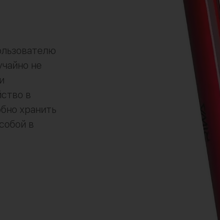
пользователю
учайно не
и
ство в
бно хранить
собой в