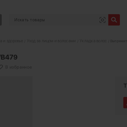
а и здоровье
Уход за лицом и волосами
Укладка волос
/
/
/ Выпрямит
WB479
В избранное
Т