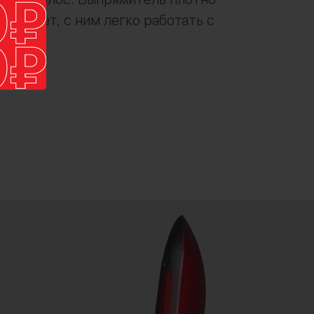
не тянет, с ним легко работать с
а