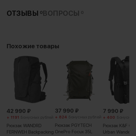
ОТЗЫВЫ
ВОПРОСЫ
0
0
Похожие товары
37 990
₽
7 990
₽
42 990
₽
+ 824
Бонусных рублей
+ 400
Бонусных
+ 1191
Бонусных рублей
Рюкзак PGYTECH
Рюкзак K&F Co
Рюкзак WANDRD
OnePro Focux 35L
Urban Wander 
FERNWEH Backpacking
6 точек настройки