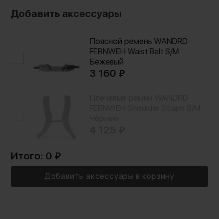
Страна-производитель:
Китай
Добавить аксессуары
Тип:
Рюкзак для фото- видеотехники
Поясной ремень WANDRD
FERNWEH Waist Belt S/M
Бежевый
3 160 ₽
Плечевые ремни WANDRD
FERNWEH Shoulder Straps S/M
Чёрные
4 125 ₽
Итого:
0
₽
Добавить аксессуары в корзину