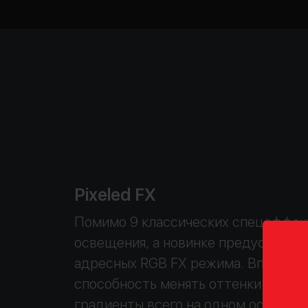
Pixeled FX
Помимо 9 классических спецэффек
освещения, а новинке предусмотре
адресных RGB FX режима. Впечатл
способность менять оттенки и созд
градиенты всего на одном осветит