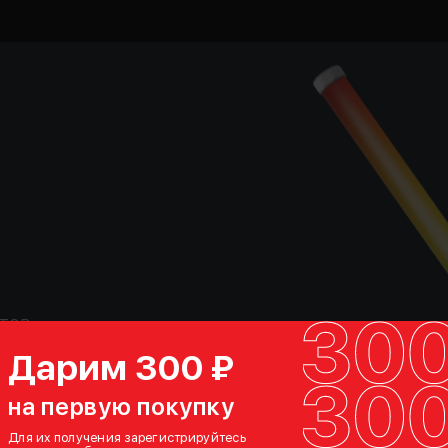
тов
но 7
Дарим 300 ₽
яющая
на первую покупку
авать
Для их получения зарегистрируйтесь
еле даст