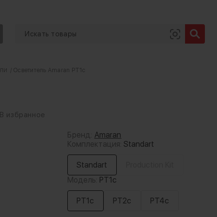
ли
/ Осветитель Amaran PT1c
В избранное
Бренд:
Amaran
Комплектация:
Standart
Standart
Production Kit
Модель:
PT1c
PT1c
PT2c
PT4c