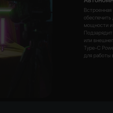
Автономн
Встроенная 
обеспечить 
мощности и 
Подзарядить
или внешнег
Type-C Powe
для работы 