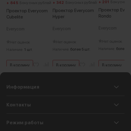
создает помех при просмотре видео
Уровень собственного шума:
+ 201
Бонусных 
+ 342
Бонусных рублей
+ 845
Бонусных рублей
30 дБ
Проектор Ever
Проектор Everycom
Проектор Everycom
Питание:
Rondo
Hyper
Cubelite
сетевой адаптер
Артикул производителя:
Everycom
Everycom
Everycom
R11
Страна-производитель:
Нет оценок
Нет оценок
Нет оценок
Китай
Наличие:
более 5 
Наличие:
более 5 шт.
Наличие:
1 шт.
Вес с упаковкой:
1150 г
В корзину
В корзину
В корзину
Информация
Контакты
Режим работы