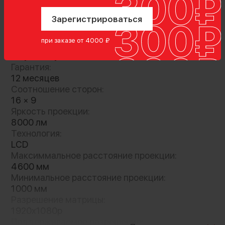
Зарегистрироваться
Показать полностью
при заказе от 4000 ₽
Характеристики
Гарантия:
12 месяцев
Соотношение сторон:
16 × 9
Яркость проекции:
8000 лм
Домашний кинотеатр в одном
Технология:
устройстве
LCD
Максиммальное расстояние проекции:
Проектор оснащён ОС Android 9,0 и
4600 мм
встроенной памятью 1+8G, что дает
Минимальное расстояние проекции:
возможность загружать на устройство
1000 мм
любимые видео и аудио материалы. Everycom
Разрешение матрицы:
R11 интегрируется с Wi-Fi и Bluetooth, что
1920x1080p
позволяет обеспечить доступ к обширному
Поддерживаемое разрешение: