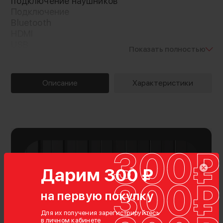
подключение наушников
Подключение
Bluetooth
HDMI
USB
Показать полностью
Wi-Fi
Порты
HDMI
Описание
Характеристики
USB
Уровень собственного шума
30 дБ
Дарим 300 ₽
на первую покупку
Для их получения зарегистрируйтесь
в личном кабинете