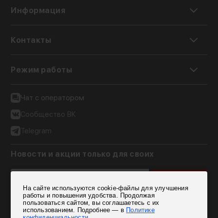
Информация
Контакты
Режим работы
Чат с оператором
Сообщество ВК
Telegram
Новости и акции только для своих
Комплектация товара:
Подписаться
зонт
На сайте используются cookie-файлы для улучшения
Согласен на обработку персональных данных
чехол
работы и повышения удобства. Продолжая
пользоваться сайтом, вы соглашаетесь с их
использованием. Подробнее — в
Политике
конфиденциальности
.