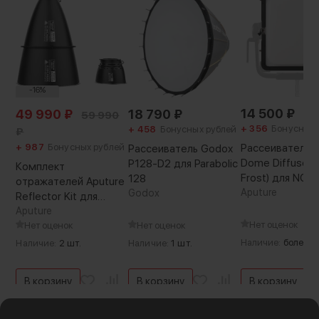
-16%
14 500
₽
49 990
₽
18 790
₽
59 990
+ 356
Бонусных 
+ 458
Бонусных рублей
₽
+ 987
Бонусных рублей
Рассеиватель A
Рассеиватель Godox
Dome Diffuser 
P128-D2 для Parabolic
Комплект
Frost) для NOVA 
128
отражателей Aputure
Aputure
Godox
Reflector Kit для
STORM XT52
Aputure
Нет оценок
Нет оценок
Нет оценок
Наличие:
более 5
Наличие:
2 шт.
Наличие:
1 шт.
В корзину
В корзину
В корзину