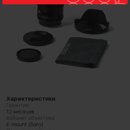
LSD дисплей
Отличительной особенностью модели
является встроенный цветной дисплей, на
котором отображаются настройки. Для
обновления прошивки предусмотрен Type-C
порт на байонете
Характеристики
Гарантия:
12 месяцев
Байонет объектива:
E-mount (Sony)