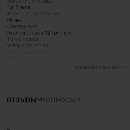
Покрытие матрицы:
Full Frame
Фокусное расстояние:
16 мм
Конструкция:
15 элементов в 12 группах
Фокусировка:
автоматическая
Мотор автофокуса:
STM
Максимальная диафрагма:
Показать полностью
f1.8
Минимальная диафрагма:
f22
Лепестки диафрагмы:
9 шт
ОТЗЫВЫ
ВОПРОСЫ
0
0
Минимальная дистанция фокусировки:
270 мм
Угол зрения диагональ:
105.6°
Угол зрения горизонталь: