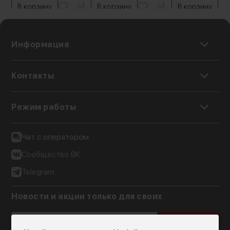
автофокусировки на глаза идеально
В корзину
В корзину
В корзину
подходит для съёмки портрета. Так вы
сможете получить отличные фото и видео с
максимально удобным функционалом
Информация
Контакты
Режим работы
Чат с оператором
Сообщество ВК
Telegram
Новости и акции только для своих
Подписаться