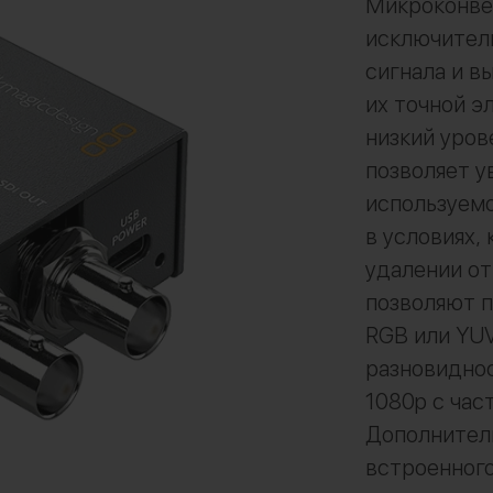
Микроконве
исключител
сигнала и в
их точной э
низкий уров
позволяет у
используемо
в условиях,
удалении о
позволяют п
RGB или YUV
разновидно
1080p с част
Дополнител
встроенного