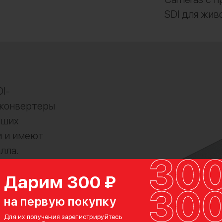
SDI для жив
I-
оконвертеры
йших
и и имеют
лла.
ественными
Дарим 300 ₽
артам
есть
на первую покупку
Для их получения зарегистрируйтесь