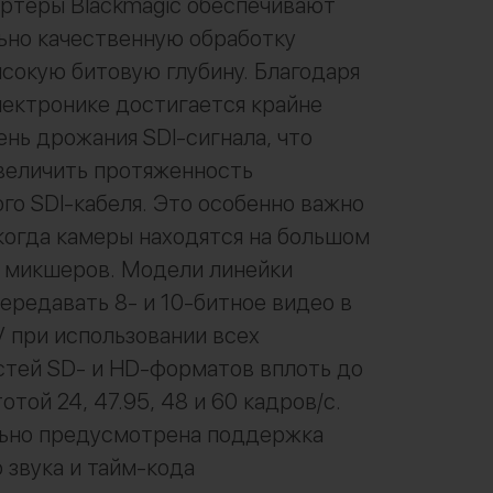
ртеры Blackmagic обеспечивают
ьно качественную обработку
ысокую битовую глубину. Благодаря
лектронике достигается крайне
ень дрожания SDI-сигнала, что
величить протяженность
го SDI-кабеля. Это особенно важно
 когда камеры находятся на большом
т микшеров. Модели линейки
ередавать 8- и 10-битное видео в
 при использовании всех
стей SD- и HD-форматов вплоть до
отой 24, 47.95, 48 и 60 кадров/с.
ьно предусмотрена поддержка
 звука и тайм-кода