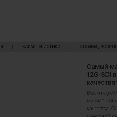
ИЯ
|
ХАРАКТЕРИСТИКИ
|
ОТЗЫВЫ / ВОПРО
Самый ма
12G-SDI 
качества!
BlackmagicMi
миниатюрны
качества. О
цветовой ка