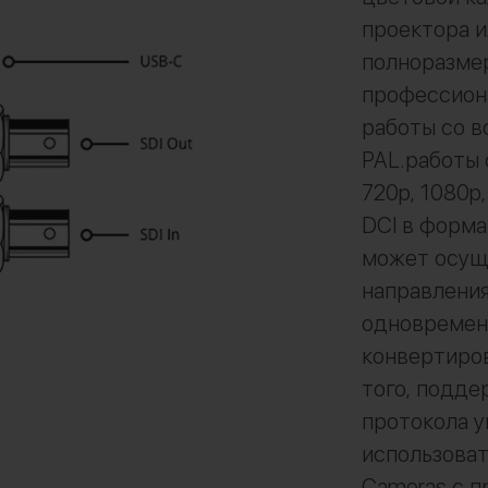
проектора и
полноразме
профессион
работы со в
PAL.работы 
720p, 1080p,
DCI в форма
может осуще
направления
одновремен
конвертиров
того, подде
протокола у
использоват
Cameras с 