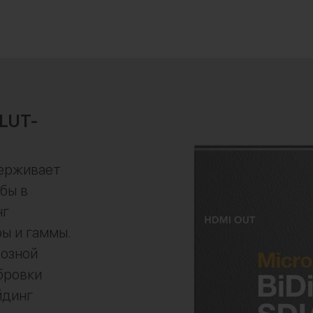
LUT-
держивает
бы в
нг
ры и гаммы.
возной
бровки
йдинг