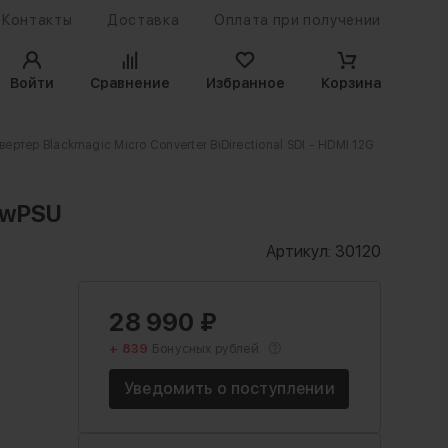
Контакты
Доставка
Оплата при получении
Войти
Сравнение
Избранное
Корзина
вертер Blackmagic Micro Converter BiDirectional SDI - HDMI 12G
G wPSU
Артикул:
30120
28 990
₽
+ 839
Бонусных рублей
Уведомить о поступлении