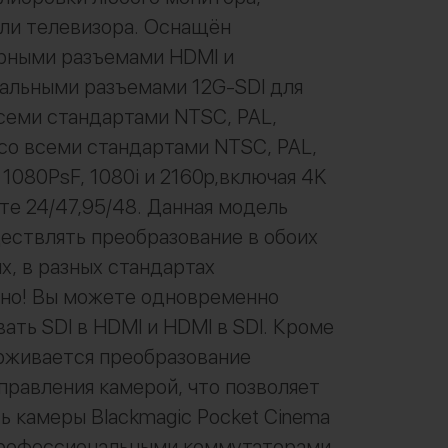
ли телевизора. Оснащён
рными разъемами HDMI и
альными разъемами 12G-SDI для
семи стандартами NTSC, PAL,
со всеми стандартами NTSC, PAL,
 1080PsF, 1080i и 2160p,включая 4K
те 24/47,95/48. Данная модель
ствлять преобразование в обоих
х, в разных стандартах
но! Вы можете одновременно
ать SDI в HDMI и HDMI в SDI. Кроме
рживается преобразование
правления камерой, что позволяет
ь камеры Blackmagic Pocket Cinema
профессиональными коммутаторами