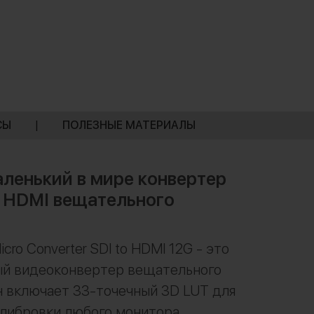
СЫ
|
ПОЛЕЗНЫЕ МАТЕРИАЛЫ
ленький в мире конвертер
в HDMI вещательного
cro Converter SDI to HDMI 12G - это
й видеоконвертер вещательного
н включает 33-точечный 3D LUT для
либровки любого монитора,