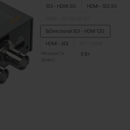
SDI - HDMI 3G
HDMI - SDI 3G
HDMI - SDI 3G wPSU
BiDirectional SDI - HDMI 12G
HDMI - SDI
SDI - HDMI
Мощность
5 Вт
(макс)