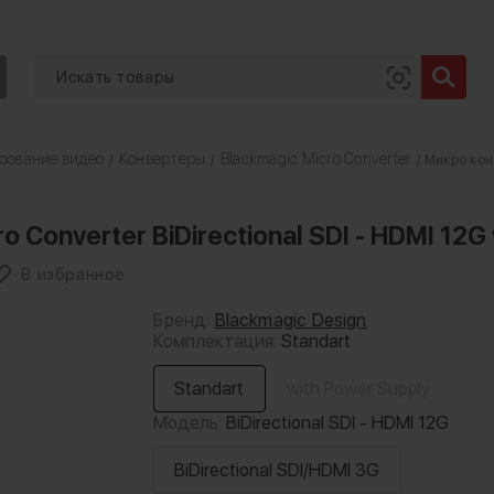
рование видео
Конвертеры
Blackmagic Micro Converter
/
/
/ Микро кон
 Converter BiDirectional SDI - HDMI 12
В избранное
Бренд:
Blackmagic Design
Комплектация:
Standart
Standart
with Power Supply
Модель:
BiDirectional SDI - HDMI 12G
BiDirectional SDI/HDMI 3G