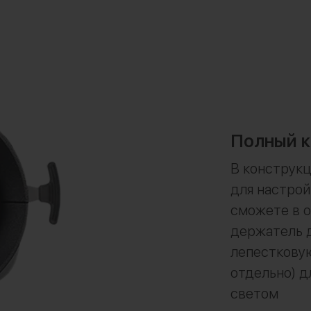
Полный к
В конструк
для настрой
сможете в 
держатель д
лепесткову
отдельно) д
светом