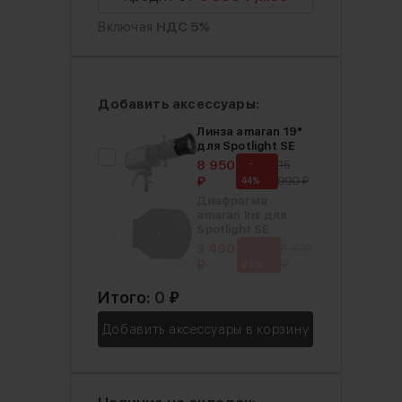
Включая
НДС 5%
Добавить аксессуары:
Линза amaran 19°
для Spotlight SE
8 950
-
15
₽
990 ₽
44%
Диафрагма
amaran Iris для
Spotlight SE
3 490
-
5 490
₽
₽
36%
Итого:
0
₽
Добавить аксессуары в корзину