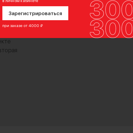
в личном кабинете
 варианта
Зарегистрироваться
ероятно
при заказе от 4000 ₽
з
екте
вторая