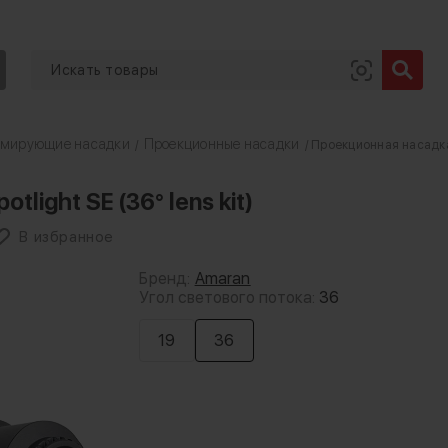
рмирующие насадки
Проекционные насадки
/
/ Проекционная насадка a
ight SE (36° lens kit)
В избранное
Бренд:
Amaran
Угол светового потока:
36
19
36