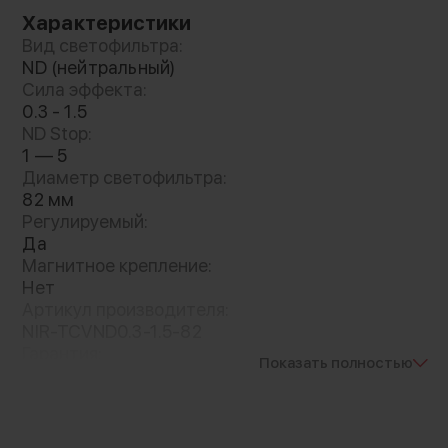
удобного контроля над настройками
Характеристики
плотности переднее кольцо имеет
Вид светофильтра:
маркировку
ND (нейтральный)
Сила эффекта:
0.3 - 1.5
ND Stop:
1 — 5
Диаметр светофильтра:
82 мм
Регулируемый:
Да
Магнитное крепление:
Нет
Артикул производителя:
NIR-TCVND0.3-1.5-82
Гарантия:
Показать полностью
12 месяцев
Вес с упаковкой:
223 г