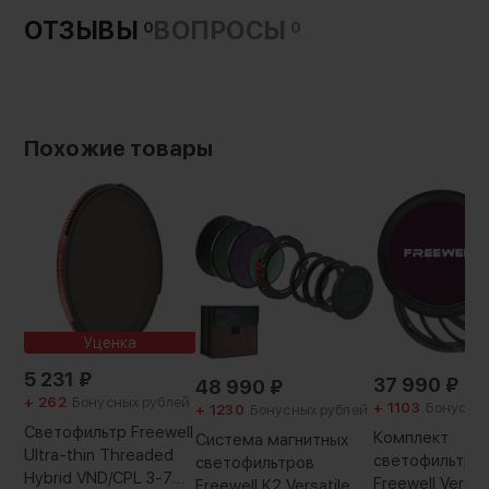
ОТЗЫВЫ
ВОПРОСЫ
0
0
Похожие товары
Уценка
5 231
₽
37 990
₽
48 990
₽
+ 262
Бонусных рублей
+ 1103
Бонусных
+ 1230
Бонусных рублей
Светофильтр Freewell
Комплект
Система магнитных
Ultra-thin Threaded
светофильтро
светофильтров
Hybrid VND/CPL 3-7
Freewell Versat
Freewell K2 Versatile