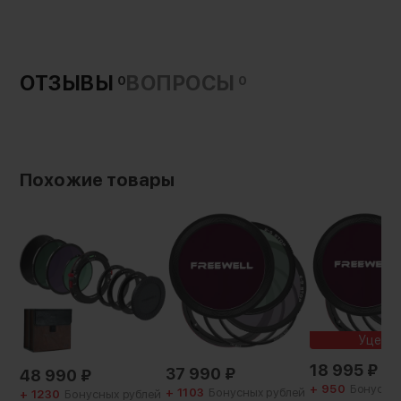
олеофобное покрытие
Гарантия:
12 месяцев
Вес с упаковкой:
ОТЗЫВЫ
ВОПРОСЫ
0
0
154 г
Похожие товары
Уценк
18 995
₽
37 990
₽
48 990
₽
+ 950
Бонусны
+ 1103
Бонусных рублей
+ 1230
Бонусных рублей