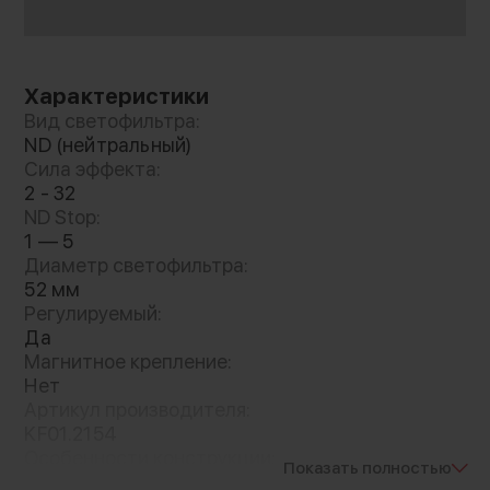
Характеристики
Вид светофильтра:
ND (нейтральный)
Сила эффекта:
Nano-X
2 - 32
ND Stop:
Линза изготовлена из высококачественного
1 — 5
японского оптического стекла с
Диаметр светофильтра:
двусторонним 28-слойным нанопокрытием,
52 мм
водонепроницаема, маслостойка, устойчива
Регулируемый:
к царапинам. Для более комфортной
Да
регулировки предусмотрена ручка на корпусе
Магнитное крепление:
Нет
Артикул производителя:
KF01.2154
Особенности конструкции:
Показать полностью
гидрофобная поверхность