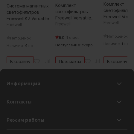
Комплект
Комплект
Система магнитных
светофильтро
светофильтров
светофильтров
Freewell Versat
Freewell Versatile
Freewell K2 Versatile
Magnetic VND
Freewell
Magnetic VND 82мм
Freewell
Magnetic
Freewell
(Уцененный ка
Нет оценок
5.0
1 отзыв
Нет оценок
Наличие:
1 шт.
Поступление: скоро
Наличие:
4 шт.
В корзину
Предзаказ
В корзину
Информация
Контакты
Режим работы