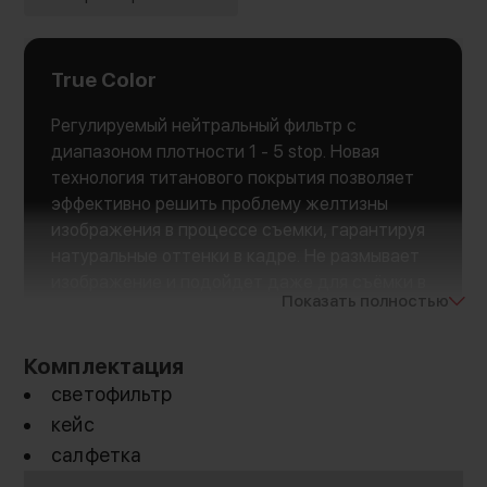
True Color
Регулируемый нейтральный фильтр с
диапазоном плотности 1 - 5 stop. Новая
технология титанового покрытия позволяет
эффективно решить проблему желтизны
изображения в процессе съемки, гарантируя
натуральные оттенки в кадре. Не размывает
изображение и подойдет даже для съёмки в
Показать полностью
разрешении 8K
Комплектация
светофильтр
кейс
салфетка