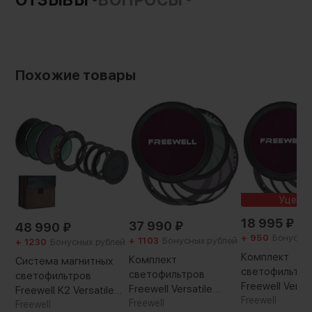
155 г
Похожие товары
Уценк
18 995
₽
37 990
₽
48 990
₽
+ 950
Бонусны
+ 1103
Бонусных рублей
+ 1230
Бонусных рублей
Комплект
Комплект
Система магнитных
светофильтро
светофильтров
светофильтров
Freewell Versat
Freewell Versatile
Freewell K2 Versatile
Magnetic VND
Freewell
Magnetic VND 82мм
Freewell
Magnetic
Freewell