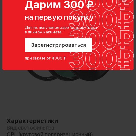
Дарим 300 ₽
на первую покупку
Оптическое совершенство
Для их получения зарегистрируйтесь
в личном кабинете
Эти фильтры, изготовленные с высокой
точностью с использованием
Зарегистрироваться
высококачественной немецкой оптики и
многослойного покрытия, устойчивы к
при заказе от 4000 ₽
царапинам, водонепроницаемы,
пыленепроницаемы и маслостойки. Они
обеспечивают исключительное качество
изображения, позволяя без труда снимать
потрясающие кадры
Характеристики
Вид светофильтра:
CPL (круговой поляризационный)