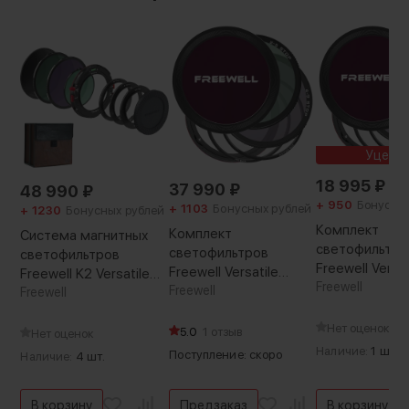
Уценк
18 995
₽
37 990
₽
48 990
₽
+ 950
Бонусны
+ 1103
Бонусных рублей
+ 1230
Бонусных рублей
Комплект
Комплект
Система магнитных
светофильтро
светофильтров
светофильтров
Freewell Versat
Freewell Versatile
Freewell K2 Versatile
Magnetic VND
Freewell
Magnetic VND 82мм
Freewell
Magnetic
Freewell
CPL
(Уцененный ка
Нет оценок
5.0
1 отзыв
Классический поляризационный фильтр для
Нет оценок
Наличие:
1 шт.
устранения бликов и отражений от
Поступление: скоро
Наличие:
4 шт.
неметаллических поверхностей. Поможет
сделать картинку более контрастной и
В корзину
Предзаказ
В корзину