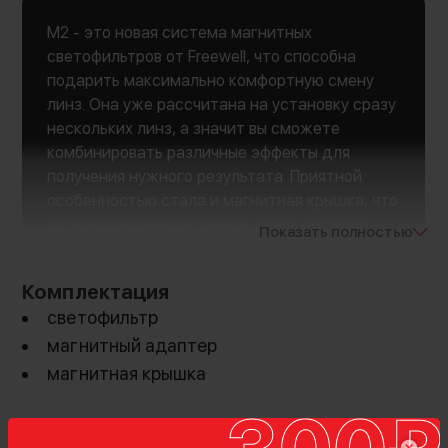
M2 - это новая система магнитных
светофильтров от Freewell, что способна
подарить максимально комфортную смену
линз. Она уже рассчитана на установку сразу
нескольких линз, а значит вы сможете
комбинировать различные эффекты для
получения нужного результата. Приятной
особенностью стала и магнитная крышка, что
получила колечко и теперь снять её стало
Показать полностью
очень просто
Комплектация
светофильтр
магнитный адаптер
магнитная крышка