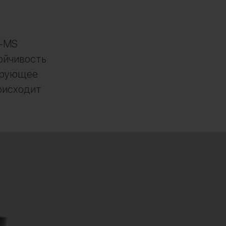
T-MS
ойчивость
кирующее
оисходит