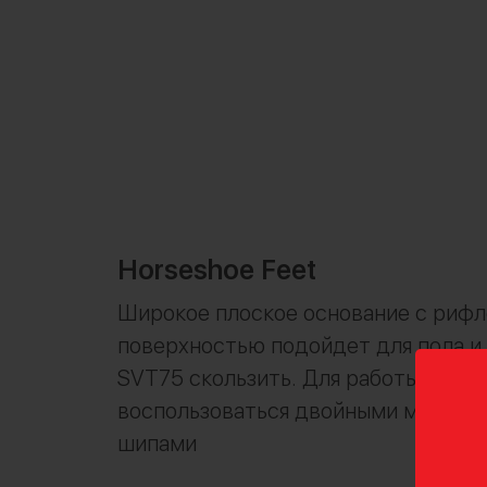
Horseshoe Feet
Широкое плоское основание с рифл
поверхностью подойдет для пола и 
SVT75 скользить. Для работы на гр
воспользоваться двойными металл
шипами