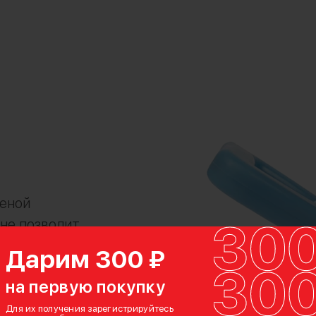
еной
не позволит
унте можно
Дарим 300 ₽
ическими
на первую покупку
Для их получения зарегистрируйтесь