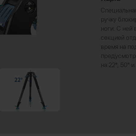
Специальная
ручку блок
ноги. С ней
секцией отд
время на по
предусмотре
на 22°, 50° и