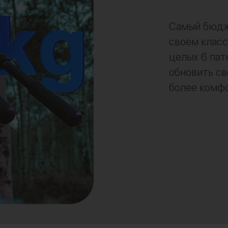
Самый бюдж
своём класс
целых 6 пат
обновить св
более комф