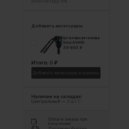
Включая
НДС 5%
Добавить аксессуары:
Штативная голова
Sirui SVH15
39 900 ₽
Итого:
0
₽
Добавить аксессуары в корзину
Наличие на складах:
Центральный —
3 шт.
Оплата заказа при
получении
Доставим быстро