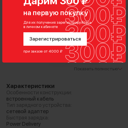
Дарим 300 ₽
на первую покупку
Для их получения зарегистрируйтесь
в личном кабинете
Зарегистрироваться
при заказе от 4000 ₽
Показать полностью
Характеристики
Особенности конструкции:
встроенный кабель
Тип зарядного устройства:
сетевой адаптер
Быстрая зарядка:
Power Delivery
Два в одном!