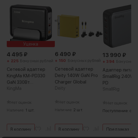
Подключение:
Lightning
Уценка
6 490
₽
4 495
₽
13 990
₽
+ 150
Бонусных рублей
+ 225
Бонусных рублей
+ 394
Бонусных 
Сетевой адаптер
Сетевой адаптер
Адаптер питани
Deity 140W GaN Pro
KingMa KM-PD330
SmallRig 240W 4
Charger Global
GaN 330Вт
PD
Deity
(Уцененный кат.А)
KingMa
SmallRig
Нет оценок
Нет оценок
Нет оценок
Наличие:
2 шт.
Наличие:
1 шт.
Поступление: ско
В корзину
В корзину
Предзаказ