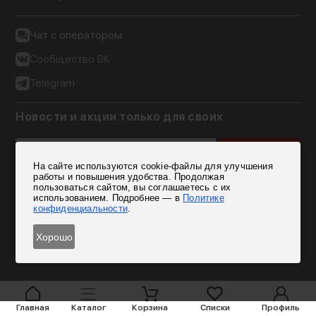
Чат с оператором
Сообщество ВК
Telegram
Новости и акции только для своих
Подписаться
На сайте используются cookie-файлы для улучшения
Согласен на обработку персональных данных
работы и повышения удобства. Продолжая
пользоваться сайтом, вы соглашаетесь с их
использованием. Подробнее — в
Политике
конфиденциальности
.
Хорошо
Главная
Каталог
Корзина
Списки
Профиль