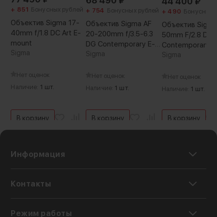
68 490
₽
44 400
₽
Современный STM мотор обеспечивает
+ 851
Бонусных рублей
+ 754
Бонусных рублей
+ 490
Бонусных 
мгновенную автофокусировку без шума. При
Объектив Sigma 17-
Объектив Sigma AF
Объектив Sigma
видеосъемке объект быстро обнаруживается
40mm f/1.8 DC Art E-
20-200mm f/3.5-6.3
50mm F/2.8 DC 
mount
и отслеживается, что помогает создавать
DG Contemporary E-
Contemporary R
Sigma
mount
Sigma
Sigma
плавные и качественные кадры.
Предусмотрена и поддержка функции фокуса
Нет оценок
Нет оценок
Нет оценок
на глаза (Eye AF) в камере, что помогает легко
Наличие:
1 шт.
Наличие:
1 шт.
Наличие:
1 шт.
сфокусироваться на лицо человека, даже
если объект быстро движется. В ручном
режиме кольцо фокусировки поворачивается
В корзину
В корзину
В корзину
на 360° обеспечивая точную настройку
Информация
Контакты
Режим работы