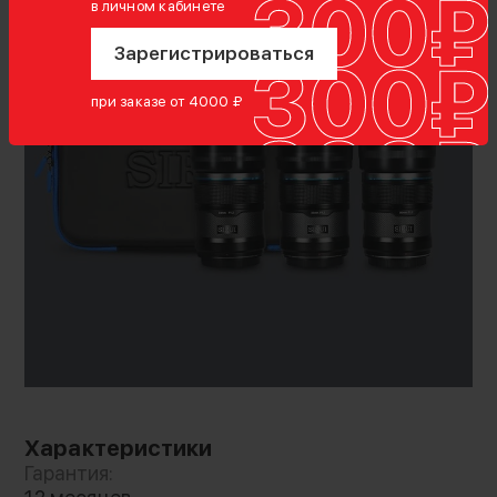
в личном кабинете
Зарегистрироваться
Сверхбыстрая диафрагма F1.2
при заказе от 4000 ₽
Все три объектива с разным фокусным
расстоянием имеют сверхбыструю
диафрагму F1.2 с малой глубиной резкости,
гарантируя мягкое приятное боке. 11
лепестков диафрагмы создают округлое
размытие. Минимальное дыхание фокуса и
строго контролируемые аберрации
позволяют сфокусироваться на объекте
Характеристики
Гарантия: