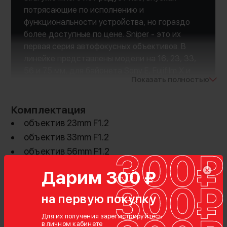
потрясающие по исполнению и
функциональности устройства, но гораздо
более доступные по цене. Sniper - это их
первая серия автофокусных объективов. В
линейке представлены модели на 16, 23, 33,
56 и 75 мм, для байонета Sony E, Fujifilm X и
Показать полностью
Nikon Z, да еще и в трёх цветовых решениях!
Комплектация
объектив 23mm F1.2
объектив 33mm F1.2
объектив 56mm F1.2
бленда (3шт)
Дарим 300 ₽
кейс
на первую покупку
Для их получения зарегистрируйтесь
в личном кабинете