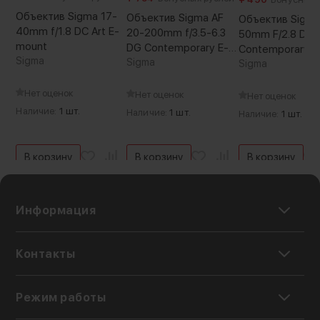
мгновенную автофокусировку без шума. При
Объектив Sigma 17-
Объектив Sigma AF
Объектив Sigma
видеосъемке объект быстро обнаруживается
40mm f/1.8 DC Art E-
20-200mm f/3.5-6.3
50mm F/2.8 DC 
mount
и отслеживается, что помогает создавать
DG Contemporary E-
Contemporary R
Sigma
mount
Sigma
Sigma
плавные и качественные кадры.
Предусмотрена и поддержка функции фокуса
Нет оценок
Нет оценок
Нет оценок
на глаза (Eye AF) в камере, что помогает легко
Наличие:
1 шт.
Наличие:
1 шт.
Наличие:
1 шт.
сфокусироваться на лицо человека, даже
если объект быстро движется. В ручном
режиме кольцо фокусировки поворачивается
В корзину
В корзину
В корзину
на 360° обеспечивая точную настройку
Информация
Контакты
Режим работы