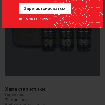
Зарегистрироваться
Сверхбыстрая диафрагма F1.2
при заказе от 4000 ₽
Все три объектива с разным фокусным
расстоянием имеют сверхбыструю
диафрагму F1.2 с малой глубиной резкости,
гарантируя мягкое приятное боке. 11
лепестков диафрагмы создают округлое
размытие. Минимальное дыхание фокуса и
строго контролируемые аберрации
позволяют сфокусироваться на объекте
Характеристики
Гарантия:
12 месяцев
Байонет объектива: