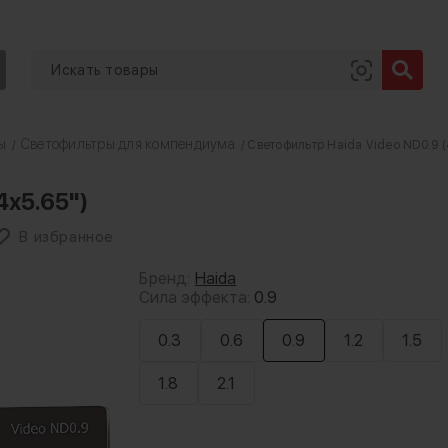
ы
Светофильтры для компендиума
/
/ Светофильтр Haida Video ND0.9 (
4x5.65")
В избранное
Бренд:
Haida
Сила эффекта:
0.9
0.3
0.6
0.9
1.2
1.5
1.8
2.1