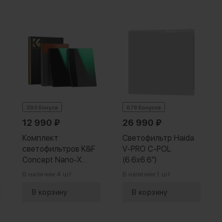
393 бонуса
678 бонусов
12 990
₽
26 990
₽
Комплект
Светофильтр Haida
светофильтров K&F
V-PRO C-POL
Concept Nano-X
(6.6x6.6")
ND8+ND64 (4x5.65")
В наличии:
4 шт.
В наличии:
1 шт.