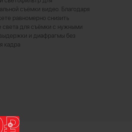
й светофильтр для
льной съёмки видео. Благодаря
жете равномерно снизить
 света для съёмки с нужными
 выдержки и диафрагмы без
я кадра