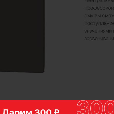
Нейтральны
профессиона
ему вы смо
поступление
значениями
засвечивани
Дарим 300 ₽