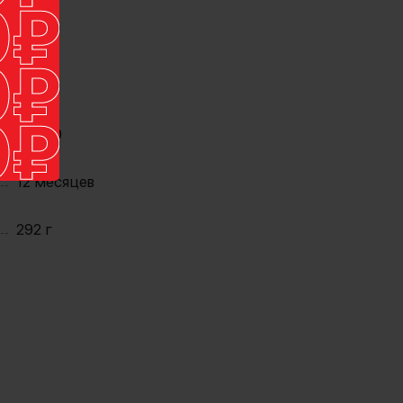
55579
12 месяцев
292 г