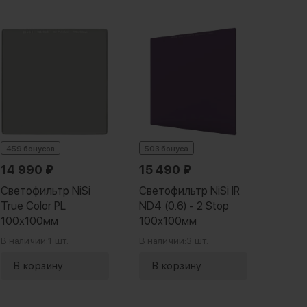
459 бонусов
503 бонуса
485 б
14 990
₽
15 490
₽
17 9
Светофильтр NiSi
Светофильтр NiSi IR
Свето
True Color PL
ND4 (0.6) - 2 Stop
V-PR
100x100мм
100x100мм
0.6 (
В наличии:
1 шт.
В наличии:
3 шт.
В нали