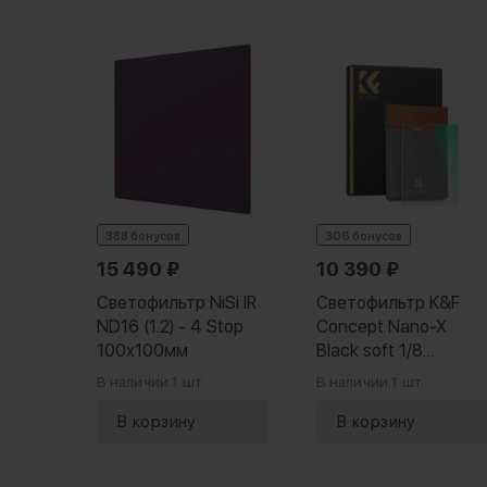
aida
t GND
388 бонусов
306 бонусов
15 490
₽
10 390
₽
Светофильтр NiSi IR
Светофильтр K&F
ND16 (1.2) - 4 Stop
Concept Nano-X
100x100мм
Black soft 1/8
(4x5.65")
В наличии:
1 шт.
В наличии:
1 шт.