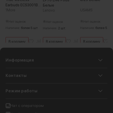
Earbuds ECS3001B
Белые
Чёрные
1More
USAMS
Lenovo
Нет оценок
Нет оценок
Нет оценок
Наличие:
более 5 шт.
Наличие:
более 5 шт.
Наличие:
2 шт.
В корзину
В корзину
В корзину
Информация
Контакты
Комфорт и универсальность
Режим работы
Эти наушники выполнены из прочных
материалов PC и ABS, весят всего около 32 г,
Чат с оператором
и обладают эргономичным полувкладышным