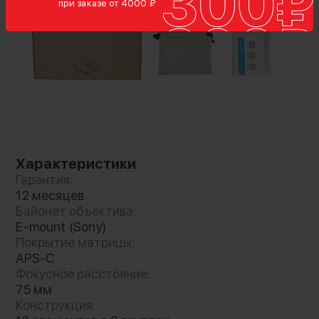
Все три объектива с разным фокусным
при заказе от 4000 ₽
расстоянием имеют сверхбыструю
диафрагму F1.2 с малой глубиной резкости,
гарантируя мягкое приятное боке. 11
лепестков диафрагмы создают округлое
размытие. Минимальное дыхание фокуса и
строго контролируемые аберрации
позволяют сфокусироваться на объекте
Характеристики
Гарантия:
12 месяцев
Байонет объектива:
E-mount (Sony)
Покрытие матрицы:
APS-C
Фокусное расстояние:
75 мм
Конструкция: