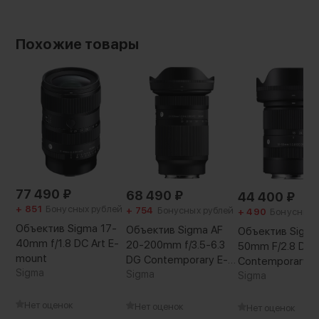
113мм, прекрасное решение для
Вес с упаковкой:
эмоционального портрета, натюрморта
947 г
и живой природы
Похожие товары
77 490
₽
68 490
₽
44 400
₽
+ 851
Бонусных рублей
+ 754
Бонусных рублей
+ 490
Бонусных 
Быстрый и тихий
Объектив Sigma 17-
Объектив Sigma AF
Объектив Sigma
40mm f/1.8 DC Art E-
20-200mm f/3.5-6.3
50mm F/2.8 DC 
Современный STM мотор обеспечивает
mount
DG Contemporary E-
Contemporary R
мгновенную автофокусировку без шума. При
Sigma
mount
Sigma
Sigma
видеосъемке объект быстро обнаруживается
и отслеживается, что помогает создавать
Нет оценок
Нет оценок
Нет оценок
плавные и качественные кадры.