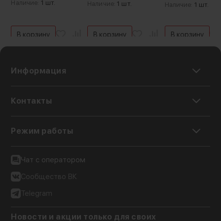
Наличие:
1 шт.
Наличие:
1 шт.
Наличие:
1 шт.
Предусмотрена и поддержка функции фокуса
на глаза (Eye AF) в камере, что помогает легко
сфокусироваться на лицо человека, даже
В корзину
В корзину
В корзину
если объект быстро движется. В ручном
режиме кольцо фокусировки поворачивается
на 360° обеспечивая точную настройку
Информация
Контакты
Режим работы
Чат с оператором
Сообщество ВК
Telegram
Новости и акции только для своих