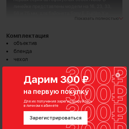
линейке представлены модели на 16, 23, 33,
56 и 75 мм, для байонета Sony E, Fujifilm X и
Показать полностью
Nikon Z, да еще и в трёх цветовых решениях!
Комплектация
объектив
бленда
чехол
Дарим 300 ₽
на первую покупку
Для их получения зарегистрируйтесь
в личном кабинете
Сверхбыстрая диафрагма F1.2
Зарегистрироваться