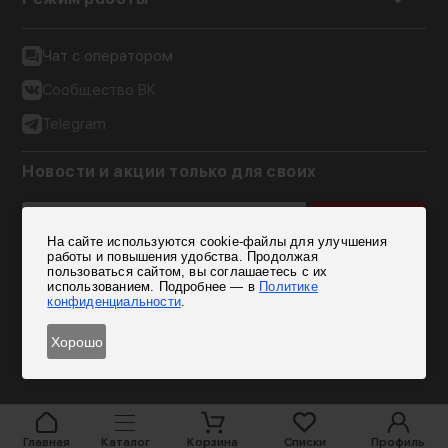
Чат с оператором
Сообщество ВК
Telegram
Новости и акции только для своих
Подписаться
На сайте используются cookie-файлы для улучшения
Согласен на обработку персональных данных
работы и повышения удобства. Продолжая
пользоваться сайтом, вы соглашаетесь с их
использованием. Подробнее — в
Политике
конфиденциальности
.
Хорошо
Главная
Каталог
Корзина
Списки
Профиль