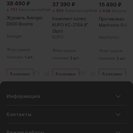
38 490
₽
37 390
₽
15 490
₽
+ 751
Бонусных рублей
+ 530
Бонусных рублей
+ 426
Бонусных 
Журавль Avenger
Комплект колес
Противовес
D600 Booms
KUPO KC-215A 8"
Manfrotto G-Pes
(3шт)
Avenger
KUPO
Manfrotto
Нет оценок
Нет оценок
Нет оценок
Наличие:
1 шт.
Наличие:
2 шт.
Наличие:
2 шт.
В корзину
В корзину
В корзину
Информация
Контакты
Режим работы