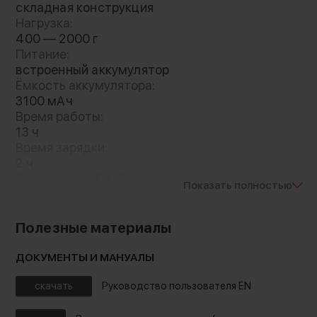
складная конструкция
Нагрузка:
400 — 2000 г
Питание:
встроенный аккумулятор
Ёмкость аккумулятора:
3100 мАч
Время работы:
13 ч
Время зарядки:
2 ч
Поворот оси Tilt (Pitch):
Показать полностью
330 °
Поворот оси Roll:
320 °
Полезные материалы
Поворот оси Pan (Yaw):
360 °
ДОКУМЕНТЫ И МАНУАЛЫ
Габариты:
338 × 182 × 175 мм
скачать
Руководство пользователя EN
Габариты в сложенном состоянии: