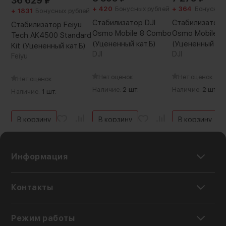
36 629
₽
Upright - ходьба/бег
+ 420
Бонусных рублей
+ 364
Бонусных
+ 1831
Бонусных рублей
Underslung - низкие ракурсы
Стабилизатор DJI
Стабилизатор 
Стабилизатор Feiyu
Flashlight - узкие пространства
Osmo Mobile 8 Combo
Osmo Mobile 8
Tech AK4500 Standard
(Уцененный кат.Б)
(Уцененный кат
Briefcase - с опциональной ручкой
Kit (Уцененный кат.Б)
DJI
DJI
Feiyu
Нет оценок
Нет оценок
Нет оценок
Наличие:
2 шт.
Наличие:
2 шт.
Наличие:
1 шт.
В корзину
В корзину
В корзину
Информация
Контакты
Режим работы