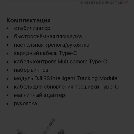
Показать полностью
пространство в сумке
Комплектация
стабилизатор
быстросъёмная площадка
настольная тренога/рукоятка
зарядный кабель Type-C
кабель контроля Multicamera Type-C
набор винтов
модуль DJI RS Intelligent Tracking Module
Усовершенствованная
кабель для обновления прошивки Type-C
стабилизация и управление
магнитный адаптер
моторами
рукоятка
DJI RS 4 Mini оснащен алгоритмом
стабилизации 4-го поколения, который
обеспечивает оптимальный баланс между