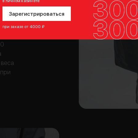
в личном кабинете
Зарегистрироваться
ы. Два
ы
при заказе от 4000 ₽
ят для
30
а
 веса
 при