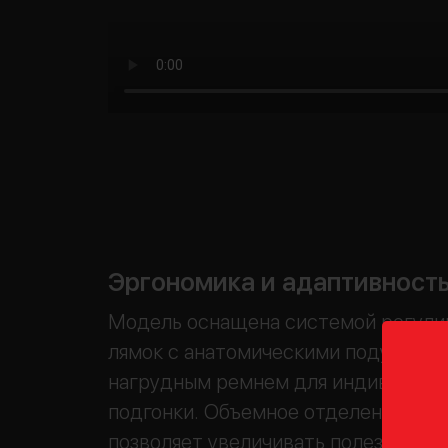
Эргономика и адаптивност
Модель оснащена системой регул
лямок с анатомическими подушкам
нагрудным ремнем для индивидуал
подгонки. Объемное отделение с р
позволяет увеличивать полезное п