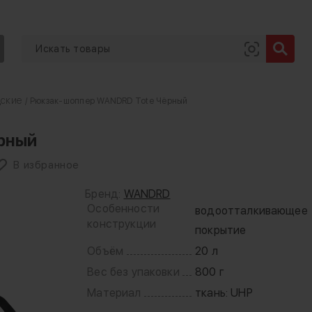
дские
/ Рюкзак-шоппер WANDRD Tote Чёрный
рный
В избранное
Бренд:
WANDRD
Особенности
водоотталкивающее
конструкции
покрытие
Объём
20 л
Вес без упаковки
800 г
Материал
ткань: UHP