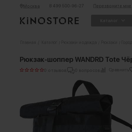
8 499 500-96-27
Перезвоните мне
Москва
Каталог
Главная
/
Каталог
Рюкзаки и одежда
Рюкзаки
Горо
/
/
/
Рюкзак-шоппер WANDRD Tote Чё
Сравнить
0 отзывов
0 вопросов