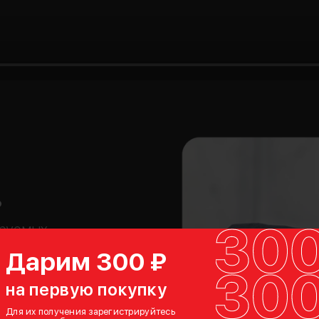
ь
ируемых
и и съемным
Дарим 300 ₽
ьной
на первую покупку
ол-топом
ространство
Для их получения зарегистрируйтесь