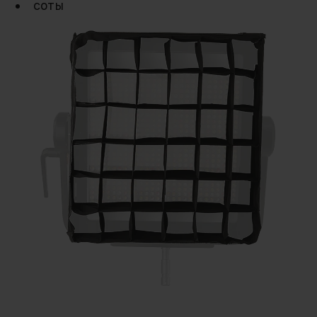
соты
Соты для панели NOVA II 1x1 позволяют
сократить угол распространения светового
потока до 50°, создавая более резкие и
контрастные тени. Устанавливаются
непосредственно на осветитель не
увеличивая его габариты. Разработано и
произведено в сотрудничестве с DoPchoice