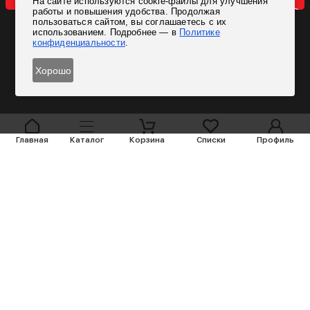
На сайте используются cookie-файлы для улучшения
Согласен на обработку персональных данных
работы и повышения удобства. Продолжая
пользоваться сайтом, вы соглашаетесь с их
использованием. Подробнее — в
Политике
конфиденциальности
.
Хорошо
Главная
Каталог
Корзина
Списки
Профиль