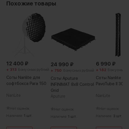
Похожие товары
12 400
₽
6 990
₽
24 990
₽
+ 313
Бонусных рублей
+ 182
Бонусных р
+ 750
Бонусных рублей
Соты Nanlite для
Соты Nanlite дл
Соты Aputure
софтбокса Para 150
PavoTube II 30X
INFINIMAT 8x8 Control
Grid
NanLite
NanLite
Aputure
Нет оценок
Нет оценок
Нет оценок
Наличие:
1 шт.
Наличие:
3 шт.
Наличие:
1 шт.