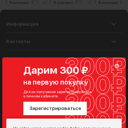
В корзину
В корзину
В корзину
Информация
Контакты
Режим работы
Дарим 300 ₽
Чат с оператором
на первую покупку
Сообщество ВК
Для их получения зарегистрируйтесь
Telegram
в личном кабинете
Зарегистрироваться
Новости и акции только для своих
при заказе от 4000 ₽
Подписаться