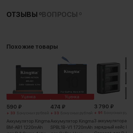
Совместимость:
DJI Osmo Action
ОТЗЫВЫ
ВОПРОСЫ
0
0
Вес с упаковкой:
37 г
Похожие товары
Уценка
Уценка
3 790
₽
590
₽
474
₽
+ 91
Бонусных рубл
+ 33
Бонусных рублей
+ 33
Бонусных рублей
3 аккумулятора +
Аккумулятор Kingma
Аккумулятор Kingma
зарядный кейс K&
BM-AB1 1220mAh
SPBL1B-V1 1720mAh