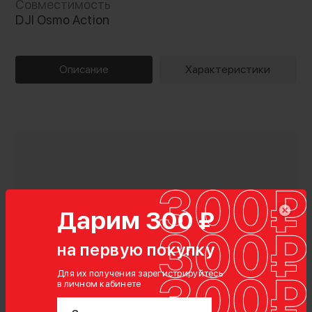
Совместимость
DJI Osmo Action
Описание
Характеристики
Дарим 300 ₽
на первую покупку
Для их получения зарегистрируйтесь
в личном кабинете