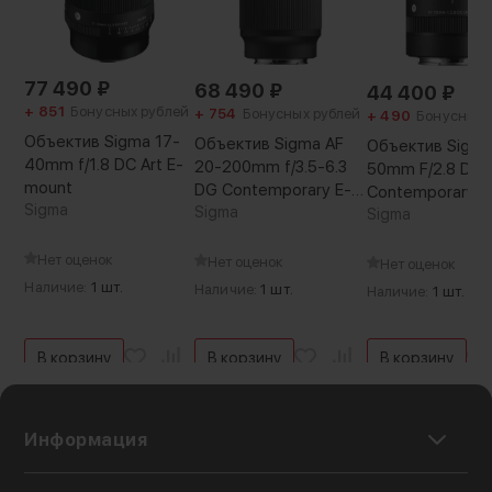
310 г
77 490
₽
68 490
₽
44 400
₽
+ 851
Бонусных рублей
+ 754
Бонусных рублей
+ 490
Бонусных 
Объектив Sigma 17-
Объектив Sigma AF
Объектив Sigma
40mm f/1.8 DC Art E-
20-200mm f/3.5-6.3
50mm F/2.8 DC 
mount
DG Contemporary E-
Contemporary R
Sigma
mount
Sigma
Sigma
Нет оценок
Нет оценок
Нет оценок
Наличие:
1 шт.
Наличие:
1 шт.
Наличие:
1 шт.
В корзину
В корзину
В корзину
Информация