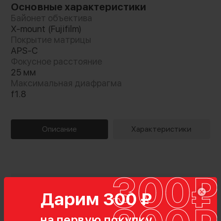
Основные характеристики
Байонет объектива
X-mount (Fujifilm)
Покрытие матрицы
APS-C
Фокусное расстояние
25 мм
Максимальная диафрагма
f1.8
Описание
Характеристики
Дарим 300 ₽
на первую покупку