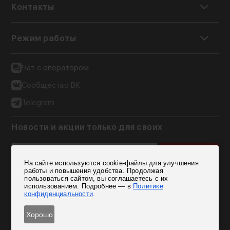
Контакты
Режим работы
Чат с оператором
Сообщество ВК
Telegram
Новости и акции только для своих
Подписаться
На сайте используются cookie-файлы для улучшения
Согласен на обработку персональных данных
работы и повышения удобства. Продолжая
пользоваться сайтом, вы соглашаетесь с их
использованием. Подробнее — в
Политике
конфиденциальности
.
Хорошо