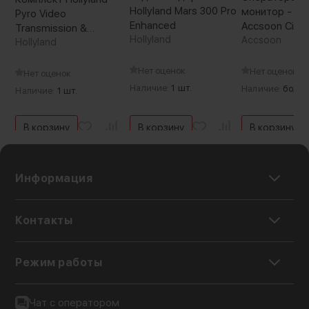
Hollyland Mars 300 Pro
монитор - тр
Pyro Video
Enhanced
Accsoon Cine
Transmission &
Hollyland
Pro
Accsoon
Monitoring Kit (Pyro S +
Hollyland
Pyro 5)
Нет оценок
Нет оценок
Нет оценок
Наличие:
1 шт.
Наличие:
более
Наличие:
1 шт.
В корзину
В корзину
В корзину
Информация
Контакты
Режим работы
Чат с оператором