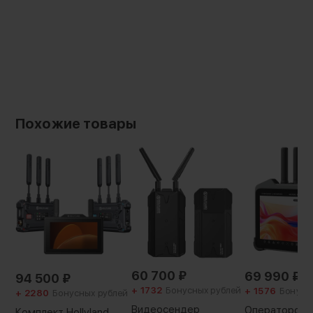
2.4G + 5G
Похожие товары
60 700
₽
69 990
₽
94 500
₽
+ 1732
Бонусных рублей
+ 1576
Бонусн
+ 2280
Бонусных рублей
Видеосендер
Операторски
Комплект Hollyland